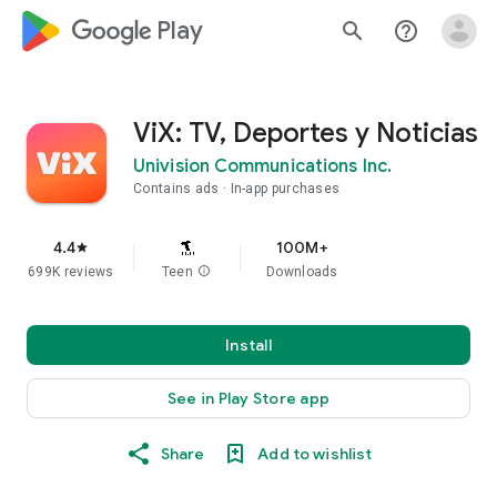
google_logo Play
search
help_outline
ViX: TV, Deportes y Noticias
Univision Communications Inc.
Contains ads
In-app purchases
4.4
100M+
star
699K reviews
Teen
info
Downloads
Install
See in Play Store app
Share
Add to wishlist