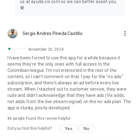
us at ayuda.vix.com so we can better assist you.
🛠️
¿Qué esperas?
Descarga ViX hoy y disfruta el mejor entretenimiento y
deportes en español donde quieras y cuando quieras.
La disponibilidad de contenido, deportes y funciones puede
more_vert
Sergio Andres Pineda Castillo
variar según la región.
November 20, 2024
I have been forced to use this app for a while because it
seems they're the only ones with full access to the
Colombian league. I'm not interested in the rest of the
content, so I can't comment on that. I pay for the "no ads"
subscription, and there's always an ad before every live
stream. When I reached out to customer service, they were
rude and didn't acknowledge that they have ads (Vix adds,
not adds from the live stream signal) on the no-ads plan. The
app is clunky, poorly developed.
86
people found this review helpful
Yes
No
Did you find this helpful?