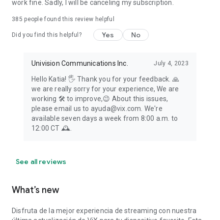
work fine. Sadly, I will be canceling my subscription.
385
people found this review helpful
Yes
No
Did you find this helpful?
Univision Communications Inc.
July 4, 2023
Hello Katia! 🖐️ Thank you for your feedback. 🙏️
we are really sorry for your experience, We are
working 🛠️ to improve,😉️ About this issues,
please email us to ayuda@vix.com. We're
available seven days a week from 8:00 a.m. to
12:00 CT 🕰️.
See all reviews
What’s new
Disfruta de la mejor experiencia de streaming con nuestra