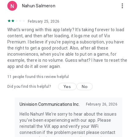
more_vert
español.
Nahun Salmeron
• Acceso a galas, nominaciones y eliminaciones
• Contenido exclusivo y momentos imperdibles
February 25, 2026
• Disponible solo para usuarios ViX Premium en México
What's wrong with this app lately? It's taking forever to load
Después de la FIFA World Cup 2026™, llega el esperado
content, and then after loading, it logs me out of Vix
estreno de La Casa de los Famosos México Temporada 4.
Premium. I believe if you're paying a subscription, you have
the right to get a good product. Also, after all these
Y esto es solo el comienzo. Después de vivir la emoción del
inconveniences, when you're able to put on a game, for
Mundial, en ViX llega una nueva temporada llena de los
example, there is no volume. Guess what? I have to reset the
mejores deportes y estrenos exclusivos.
app and do it all over again.
Si te quedaste con ganas de más fútbol, regresa la Liga MX
con más equipos, más partidos y más goles para seguir
11
people found this review helpful
disfrutando toda la pasión del fútbol mexicano. Además,
continúa la emoción con los equipos de la AFA, para que no te
Yes
No
Did you find this helpful?
pierdas los mejores encuentros del fútbol argentino.
Y para los amantes del béisbol, vive toda la temporada de
MLB con los mejores juegos, los equipos más importantes y
Univision Communications Inc.
February 26, 2026
las grandes estrellas de las Grandes Ligas.
Hello Nahun! We're sorry to hear about the issues
Además, disfruta de los mejores Originales de ViX, con
you've been experiencing with our app. Please
estrenos como Hotel Todo Incluido, Chávez vs. Chávez,
reinstall the ViX app and verify your WiFi
Mujeres Asesinas y De Viaje con los Derbez.
connection if the problem persist please contact
En ViX, la emoción nunca termina