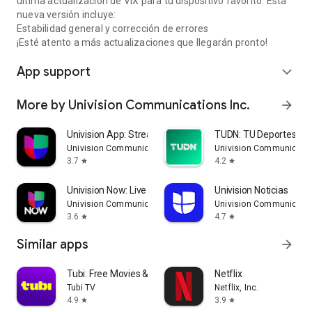
última actualización de ViX para tu dispositivo favorito. Esta
nueva versión incluye:
Estabilidad general y corrección de errores
¡Esté atento a más actualizaciones que llegarán pronto!
App support
expand_more
More by Univision Communications Inc.
arrow_forward
Univision App: Stream TV Shows
TUDN: TU Deportes Ne
Univision Communications Inc.
Univision Communicatio
3.7
4.2
star
star
Univision Now: Live TV
Univision Noticias
Univision Communications Inc.
Univision Communicatio
3.6
4.7
star
star
Similar apps
arrow_forward
Tubi: Free Movies & Live TV
Netflix
Tubi TV
Netflix, Inc.
4.9
3.9
star
star