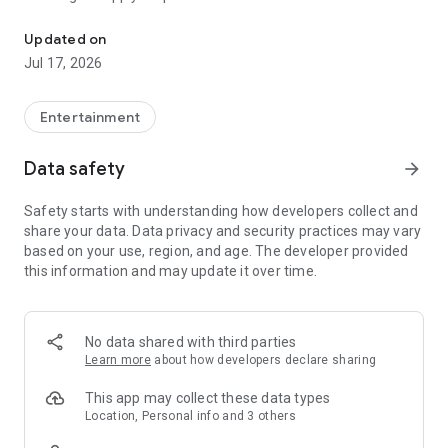
Series, Películas y Novelas
experiencia al siguiente nivel con ViX Premium.
Updated on
ViX GRATIS – Todo lo que te gusta, totalmente GRATIS
Jul 17, 2026
Disfruta miles de horas de entretenimiento sin costo, sin
tarjeta de crédito y sin necesidad de registrarte.
Con ViX Gratis puedes disfrutar:
Entertainment
• Más de 100 canales en vivo y contenido on demand
• Novelas, películas, series, comedias y documentales
Data safety
arrow_forward
• Noticias 24/7 de tu país y el mundo
• Deportes en vivo y fútbol internacional
Safety starts with understanding how developers collect and
• Podcasts en video y audio
share your data. Data privacy and security practices may vary
• Música latina, conciertos y entrevistas exclusivas
based on your use, region, and age. The developer provided
• Microdramas y microcontenido exclusivo para móvil
this information and may update it over time.
• Contenido para toda la familia
• Disponible en Connected TV, móvil, tablet y web
Solo descarga la app y empieza a disfrutar inmediatamente.
No data shared with third parties
ViX Premium – Todo lo de ViX Gratis y mucho más, a otro
Learn more
about how developers declare sharing
nivel
Lleva tu experiencia al máximo con acceso premium al mejor
This app may collect these data types
entretenimiento en español, deportes en vivo y contenido
Location, Personal info and 3 others
exclusivo sin anuncios.