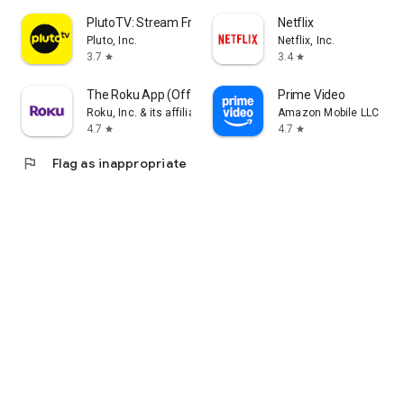
PlutoTV: Stream Free Movies/TV
Netflix
Pluto, Inc.
Netflix, Inc.
3.7
3.4
star
star
The Roku App (Official)
Prime Video
Roku, Inc. & its affiliates
Amazon Mobile LLC
4.7
4.7
star
star
flag
Flag as inappropriate