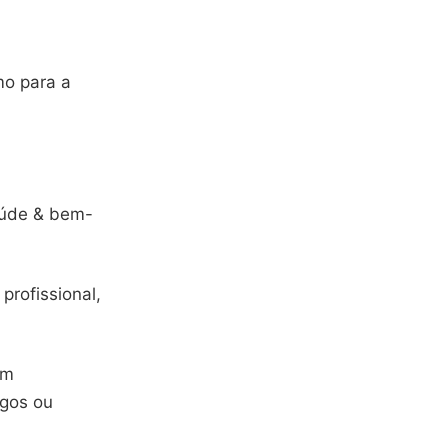
mo para a
aúde & bem-
profissional,
um
igos ou