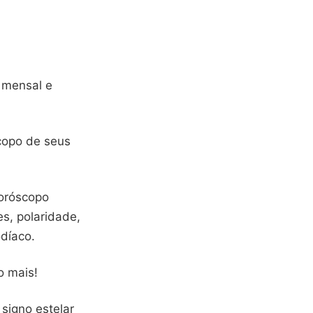
 mensal e
scopo de seus
horóscopo
es, polaridade,
odíaco.
o mais!
signo estelar