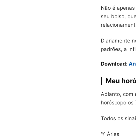
Não é apenas 
seu bolso, que
relacionament
Diariamente n
padrões, a inf
Download:
An
Meu hor
Adianto, com e
horóscopo os 
Todos os sina
♈ Áries