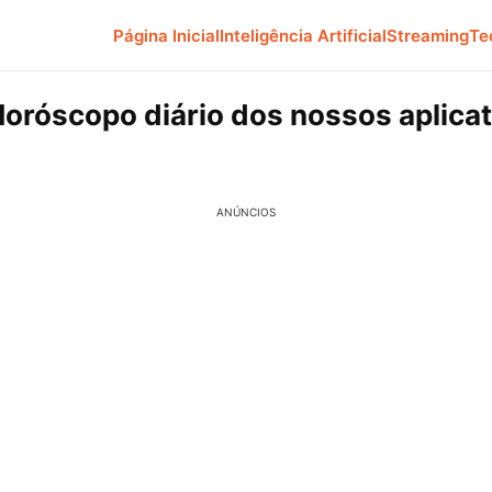
Página Inicial
Inteligência Artificial
Streaming
Te
oróscopo diário dos nossos aplicat
ANÚNCIOS