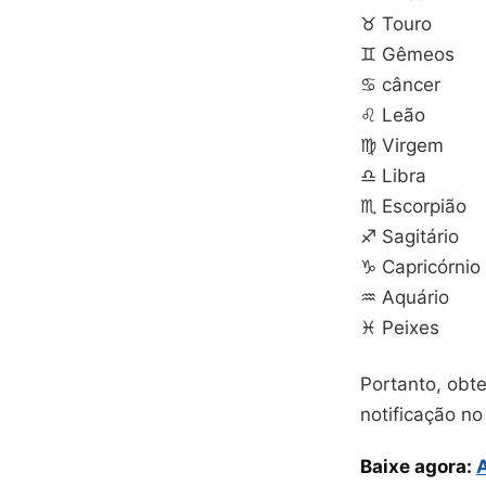
♉ Touro
♊ Gêmeos
♋ câncer
♌ Leão
♍ Virgem
♎ Libra
♏ Escorpião
♐ Sagitário
♑ Capricórnio
♒ Aquário
♓ Peixes
Portanto, obt
notificação n
Baixe agora: