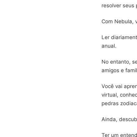
resolver seus
Com Nebula, 
Ler diariamen
anual.
No entanto, s
amigos e famil
Você vai apre
virtual, conhe
pedras zodiaca
Ainda, descub
Ter um entend