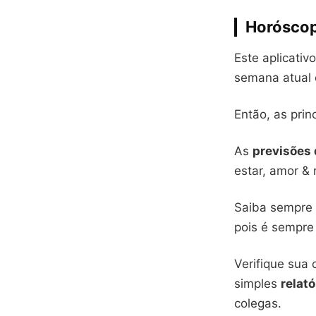
Horósco
Este aplicati
semana atual 
Então, as prin
As
previsões 
estar, amor & 
Saiba sempre 
pois é sempre
Verifique sua
simples
relat
colegas.