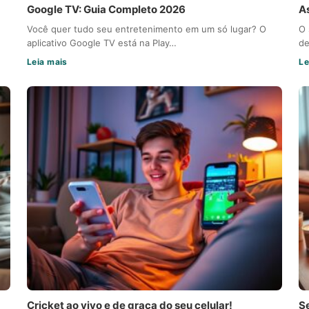
Google TV: Guia Completo 2026
A
Você quer tudo seu entretenimento em um só lugar? O
O 
aplicativo Google TV está na Play…
de
Leia mais
Le
Cricket ao vivo e de graça do seu celular!
S