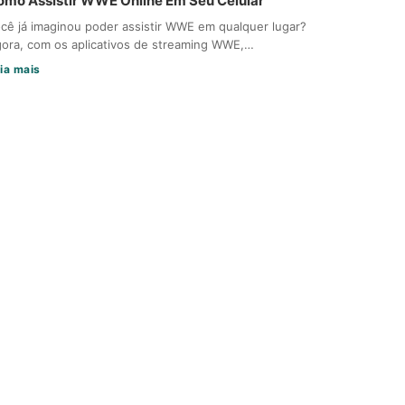
omo Assistir WWE Online Em Seu Celular
cê já imaginou poder assistir WWE em qualquer lugar?
ora, com os aplicativos de streaming WWE,…
ia mais