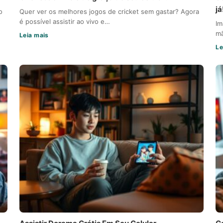
já
o
Quer ver os melhores jogos de cricket sem gastar? Agora
é possível assistir ao vivo e…
Im
mã
Leia mais
Le