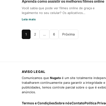
Aprenda como assistir os melhores filmes online
Você sabia que pode ver filmes online de graça e
legalmente no seu celular? Os aplicativos…
Leia mais
1
2
…
6
Próxima
AVISO LEGAL
Comunicamos que
Nugatx
é um site totalmente independ
trabalharem continuamente para garantir a integridade 
publicidades, temos controle parcial sobre o que é exib
anúncios.
Termos e Condições
Sobre nós
Contato
Política Priv