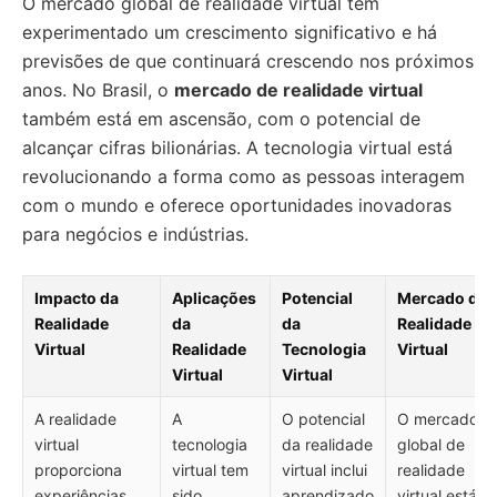
O mercado global de realidade virtual tem
experimentado um crescimento significativo e há
previsões de que continuará crescendo nos próximos
anos. No Brasil, o
mercado de realidade virtual
também está em ascensão, com o potencial de
alcançar cifras bilionárias. A tecnologia virtual está
revolucionando a forma como as pessoas interagem
com o mundo e oferece oportunidades inovadoras
para negócios e indústrias.
Impacto da
Aplicações
Potencial
Mercado de
Realidade
da
da
Realidade
Virtual
Realidade
Tecnologia
Virtual
Virtual
Virtual
A realidade
A
O potencial
O mercado
virtual
tecnologia
da realidade
global de
proporciona
virtual tem
virtual inclui
realidade
experiências
sido
aprendizado
virtual está