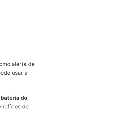
como alerta de
pode usar a
a
bateria do
enefícios de