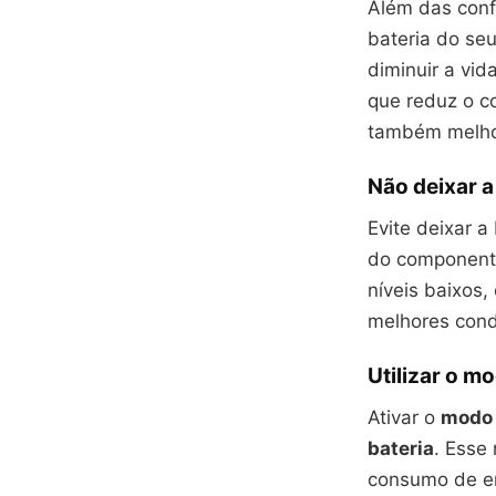
Além das conf
bateria do seu
diminuir a vid
que reduz o c
também melhor
Não deixar a
Evite deixar a
do componente 
níveis baixos
melhores condi
Utilizar o m
Ativar o
modo 
bateria
. Esse 
consumo de en