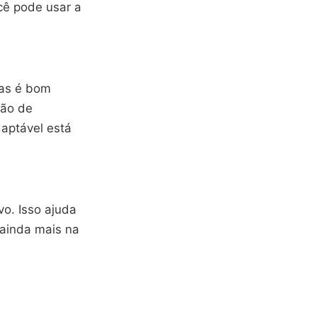
cê pode usar a
Mas é bom
ção de
daptável está
vo. Isso ajuda
 ainda mais na