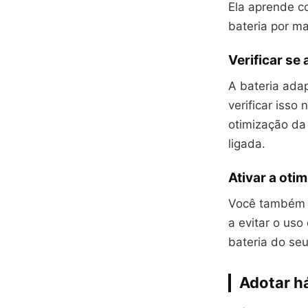
Ela aprende c
bateria por m
Verificar se 
A bateria ada
verificar isso
otimização da 
ligada.
Ativar a oti
Você também p
a evitar o us
bateria do se
Adotar h