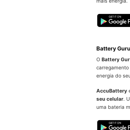
mais energia.
Battery Guru
O
Battery Gu
carregamento 
energia do seu
AccuBattery
seu celular
. 
uma bateria ma