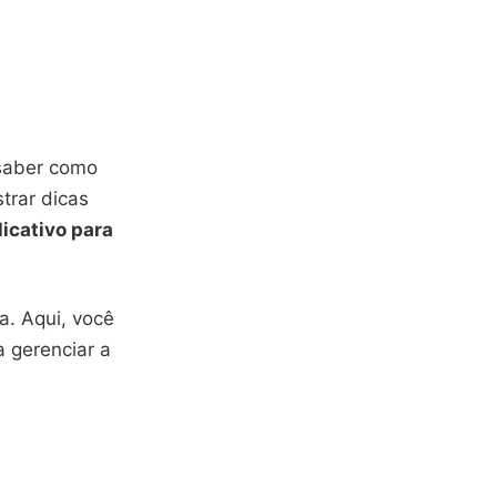
 saber como
trar dicas
licativo para
a. Aqui, você
a gerenciar a