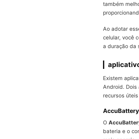
também melhor
proporcionand
Ao adotar es
celular, você
a duração da 
aplicativ
Existem aplic
Android. Dois
recursos úteis
AccuBattery 
O
AccuBatter
bateria e o c