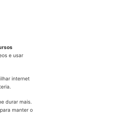
ursos
deos e usar
.
lhar internet
eria.
e durar mais.
 para manter o