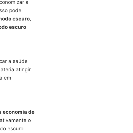
economizar a
Isso pode
modo escuro
,
do escuro
icar a saúde
teria atingir
ia em
ra
economia de
icativamente o
odo escuro