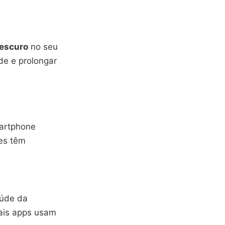
escuro
no seu
de e prolongar
martphone
les têm
aúde da
uais apps usam