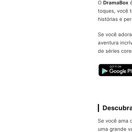
O
DramaBox
é
toques, você 
histórias e pe
Se você ador
aventura incrí
de séries core
Descubra
Se você ama d
uma grande va