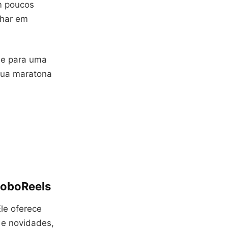
m poucos
lhar em
se para uma
sua maratona
MoboReels
Ele oferece
 e novidades,