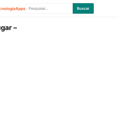
cnologia
Apps
Buscar
gar –