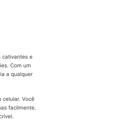
 cativantes e
hões. Com um
ia a qualquer
 celular. Você
as facilmente.
rível.