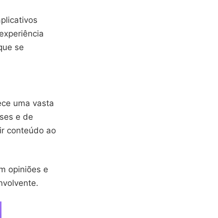
plicativos
experiência
que se
rece uma vasta
eses e de
tir conteúdo ao
m opiniões e
nvolvente.