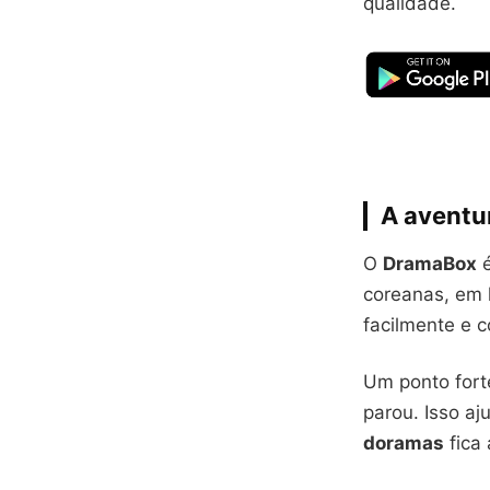
qualidade.
A aventu
O
DramaBox
é
coreanas, em 
facilmente e 
Um ponto for
parou. Isso a
doramas
fica 