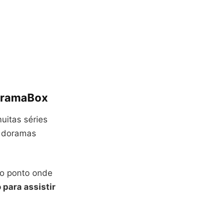
 DramaBox
uitas séries
s doramas
do ponto onde
 para assistir