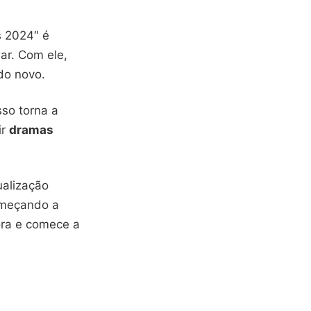
 2024″ é
lar. Com ele,
do novo.
sso torna a
ir
dramas
ualização
omeçando a
ora e comece a