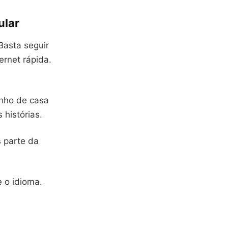
ular
 Basta seguir
ernet rápida.
inho de casa
 histórias.
s parte da
e o idioma.