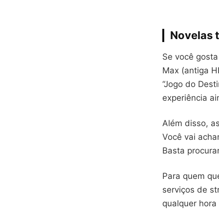
Novelas 
Se você gosta 
Max (antiga H
“Jogo do Dest
experiência ai
Além disso, a
Você vai acha
Basta procurar
Para quem que
serviços de st
qualquer hora 