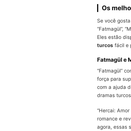
Os melho
Se você gosta
“Fatmagül”, “M
Eles estão dis
turcos
fácil e 
Fatmagül e M
“Fatmagül” co
força para su
com a ajuda d
dramas turcos
“Hercai: Amor
romance e rev
agora, essas 