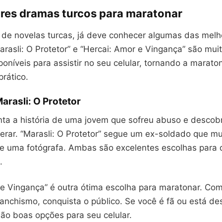
res dramas turcos para maratonar
 de novelas turcas, já deve conhecer algumas das melh
arasli: O Protetor” e “Hercai: Amor e Vingança” são mui
poníveis para assistir no seu celular, tornando a marat
prático.
arasli: O Protetor
nta a história de uma jovem que sofreu abuso e descob
perar. “Marasli: O Protetor” segue um ex-soldado que m
e uma fotógrafa. Ambas são excelentes escolhas para
.
 e Vingança” é outra ótima escolha para maratonar. Co
anchismo, conquista o público. Se você é fã ou está de
são boas opções para seu celular.