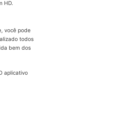
em HD.
e, você pode
ualizado todos
uida bem dos
O aplicativo