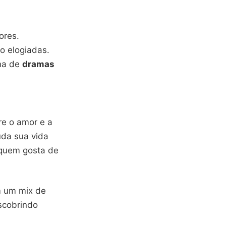
ores.
to elogiadas.
ona de
dramas
re o amor e a
uda sua vida
 quem gosta de
m um mix de
scobrindo