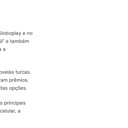
Globoplay e no
ül” e também
a a
velas turcas.
ram prêmios.
itas opções.
os principais
elular, a