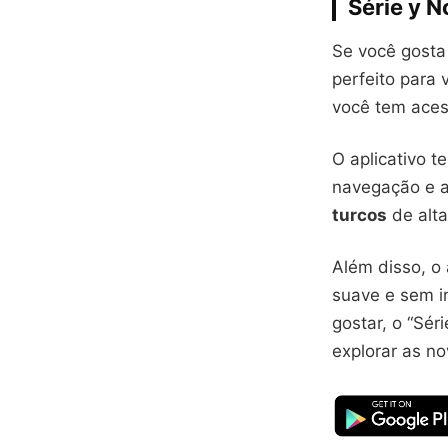
Série y N
Se você gosta 
perfeito para 
você tem aces
O aplicativo t
navegação e a 
turcos
de alta
Além disso, o 
suave e sem i
gostar, o “Sé
explorar as n