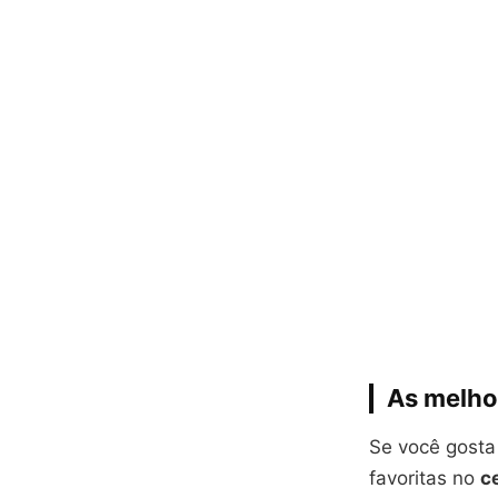
As melhor
Se você gost
favoritas no
c