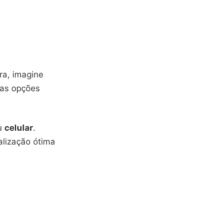
a, imagine
 as opções
u
celular
.
alização ótima