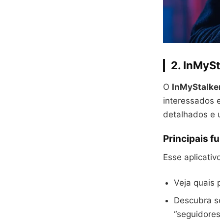
2. InMySt
O
InMyStalke
interessados
detalhados e 
Principais f
Esse aplicativ
Veja quais 
Descubra s
“seguidores