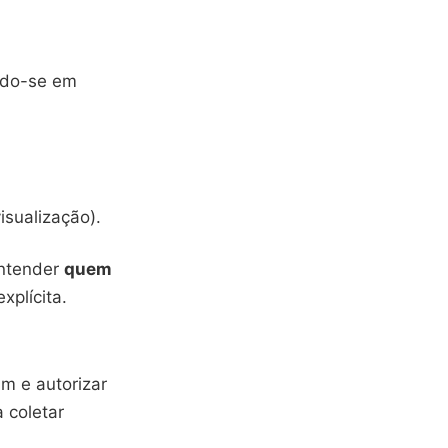
ando-se em
isualização).
entender
quem
xplícita.
am e autorizar
 coletar