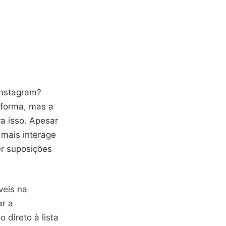
 Instagram?
aforma, mas a
a isso. Apesar
mais interage
r suposições
veis na
r a
direto à lista