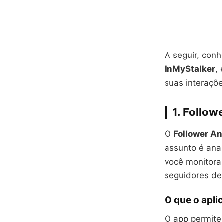
A seguir, con
InMyStalker
,
suas interaçõe
1. Follow
O
Follower An
assunto é anal
você monitora
seguidores de
O que o apli
O app permite