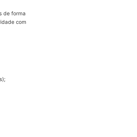
as de forma
ridade com
s);