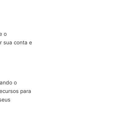
e o
r sua conta e
uando o
recursos para
seus