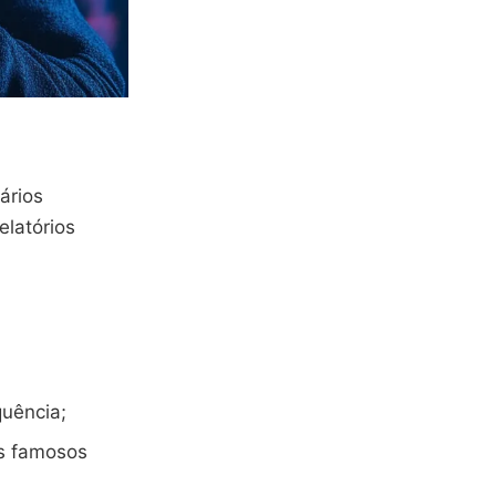
ários
relatórios
quência;
s famosos