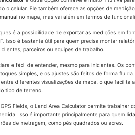
alculator
é outra opção confiável e muito intuitiva par
do o celular. Ele também oferece as opções de mediçã
manual no mapa, mas vai além em termos de funcional
ues é a possibilidade de exportar as medições em fo
 Isso é bastante útil para quem precisa montar relatór
clientes, parceiros ou equipes de trabalho.
clara e fácil de entender, mesmo para iniciantes. Os po
toques simples, e os ajustes são feitos de forma fluid
entre diferentes visualizações de mapa, o que facilita a
 tipo de terreno.
GPS Fields, o Land Area Calculator permite trabalhar c
edida. Isso é importante principalmente para quem lid
drões de metragem, como pés quadrados ou acres.