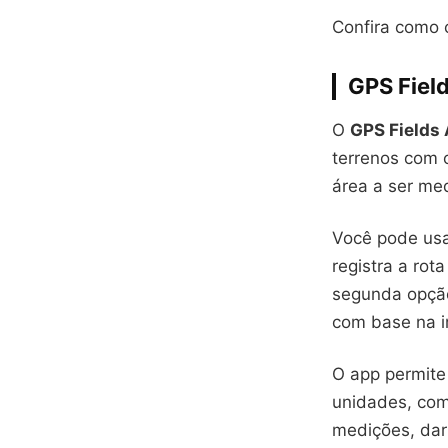
Confira como 
GPS Field
O
GPS Fields
terrenos com o
área a ser med
Você pode usa
registra a ro
segunda opção
com base na i
O app permite
unidades, com
medições, dar