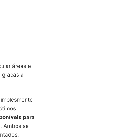
ular áreas e
l graças a
 simplesmente
 ótimos
sponíveis para
r
. Ambos se
entados.