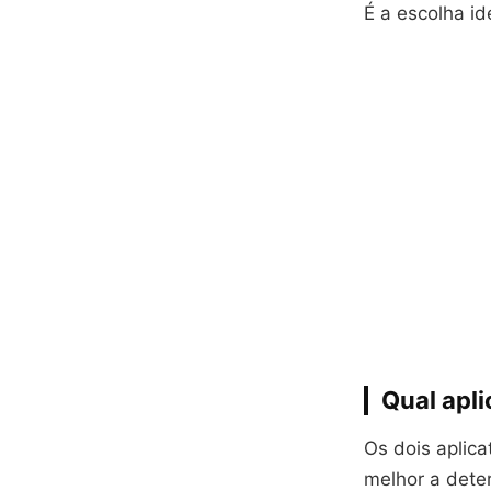
É a escolha id
Qual apl
Os dois aplic
melhor a deter