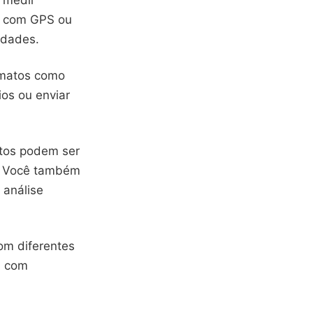
a medir
o com GPS ou
idades.
rmatos como
ios ou enviar
ntos podem ser
a. Você também
 análise
om diferentes
a com