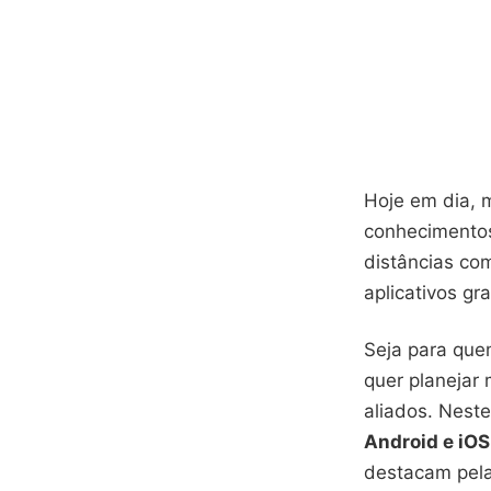
Hoje em dia, 
conhecimentos
distâncias com
aplicativos gra
Seja para que
quer planejar
aliados. Nest
Android e iOS
destacam pela