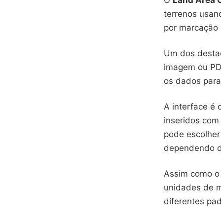
O
Land Area C
terrenos usan
por marcação 
Um dos destaq
imagem ou PDF.
os dados para 
A interface é 
inseridos com 
pode escolher 
dependendo do
Assim como o 
unidades de m
diferentes pa