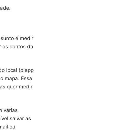
dade.
sunto é medir
ar os pontos da
o local (o app
no mapa. Essa
mas quer medir
m várias
vel salvar as
mail ou