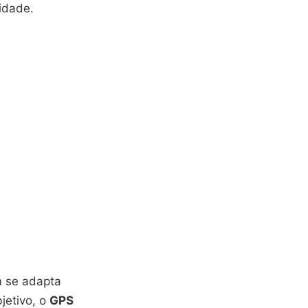
idade.
m se adapta
jetivo, o
GPS