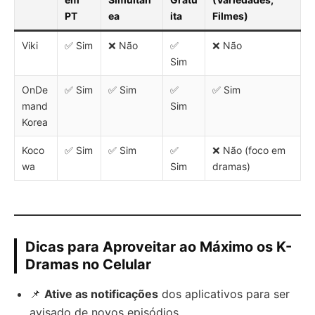
PT
ea
ita
Filmes)
Viki
✅ Sim
❌ Não
✅
❌ Não
Sim
OnDe
✅ Sim
✅ Sim
✅
✅ Sim
mand
Sim
Korea
Koco
✅ Sim
✅ Sim
✅
❌ Não (foco em
wa
Sim
dramas)
Dicas para Aproveitar ao Máximo os K-
Dramas no Celular
📌
Ative as notificações
dos aplicativos para ser
avisado de novos episódios.