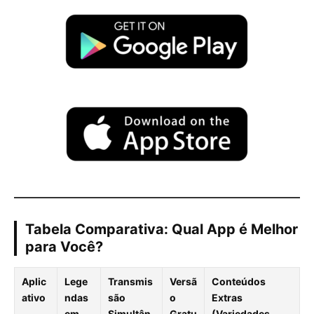
Tabela Comparativa: Qual App é Melhor
para Você?
Aplic
Lege
Transmis
Versã
Conteúdos
ativo
ndas
são
o
Extras
em
Simultân
Gratu
(Variedades,