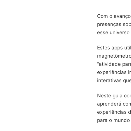
Com o avanço 
presenças sob
esse universo 
Estes apps ut
magnetômetro 
“atividade pa
experiências i
interativas q
Neste guia com
aprenderá com
experiências 
para o mundo 