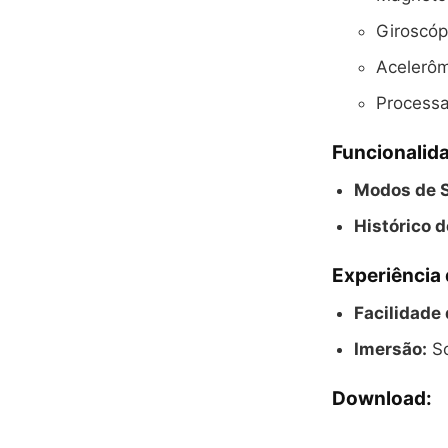
Giroscóp
Acelerôm
Processa
Funcionalid
Modos de S
Histórico 
Experiência
Facilidade 
Imersão:
So
Download: