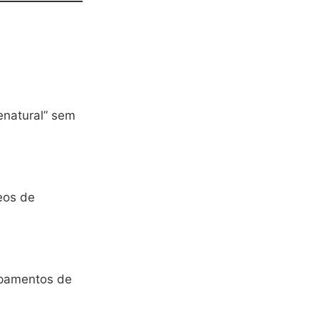
enatural” sem
eos de
ipamentos de