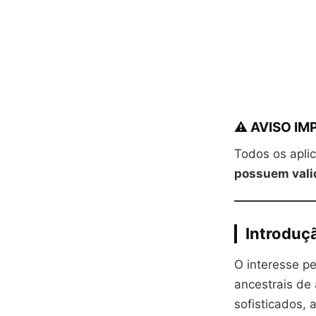
⚠️ AVISO I
Todos os apli
possuem valid
Introduçã
O interesse p
ancestrais de
sofisticados,