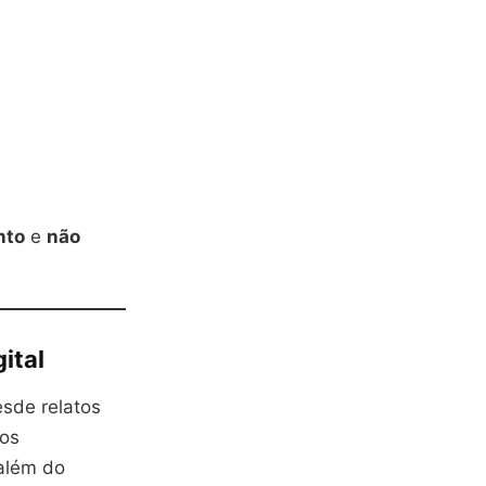
nto
e
não
ital
esde relatos
tos
além do