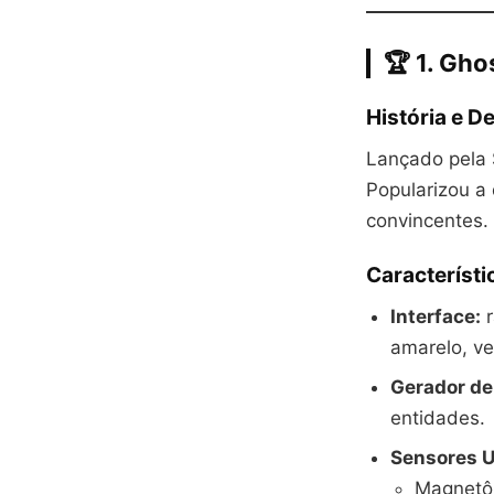
🏆 1. Gh
História e 
Lançado pela 
Popularizou a 
convincentes.
Característi
Interface:
r
amarelo, ve
Gerador de
entidades.
Sensores U
Magnetô