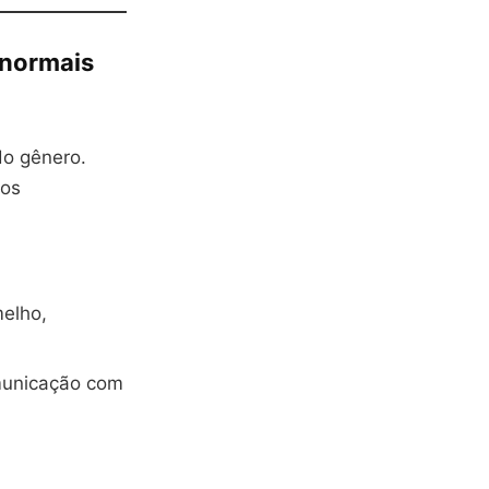
anormais
do gênero.
tos
melho,
omunicação com