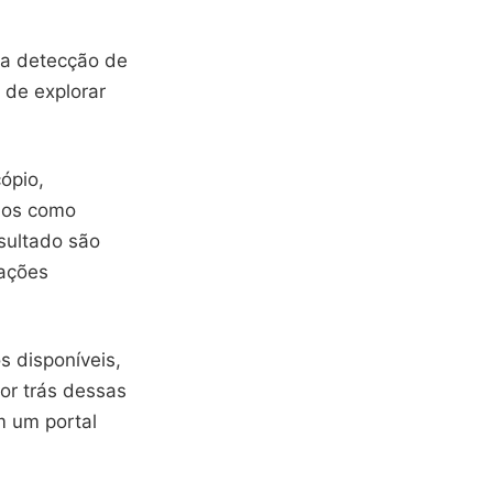
 a detecção de
 de explorar
ópio,
dos como
sultado são
lações
s disponíveis,
or trás dessas
m um portal