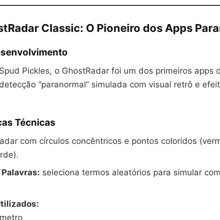
ostRadar Classic: O Pioneiro dos Apps Par
Desenvolvimento
Spud Pickles, o GhostRadar foi um dos primeiros apps 
detecção “paranormal” simulada com visual retrô e efei
cas Técnicas
adar com círculos concêntricos e pontos coloridos (ver
rde).
 Palavras:
seleciona termos aleatórios para simular c
tilizados:
metro