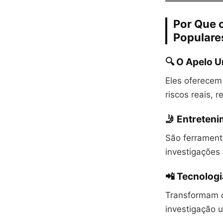
Por Que 
Populare
🔍 O Apelo U
Eles oferecem
riscos reais, 
🤳 Entreteni
São ferrament
investigações
📲 Tecnologi
Transformam q
investigação 