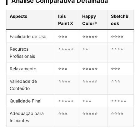
Análise Comparativa Detalhada
Aspecto
Ibis
Happy
SketchB
Paint X
Color®
ook
Facilidade de Uso
⭐⭐⭐
⭐⭐⭐⭐⭐
⭐⭐⭐⭐
Recursos
⭐⭐⭐⭐⭐
⭐⭐
⭐⭐⭐⭐
Profissionais
Relaxamento
⭐⭐⭐
⭐⭐⭐⭐⭐
⭐⭐⭐
Variedade de
⭐⭐⭐⭐
⭐⭐⭐⭐⭐
⭐⭐⭐
Conteúdo
Qualidade Final
⭐⭐⭐⭐⭐
⭐⭐⭐
⭐⭐⭐⭐⭐
Adequação para
⭐⭐⭐
⭐⭐⭐⭐⭐
⭐⭐⭐⭐
Iniciantes