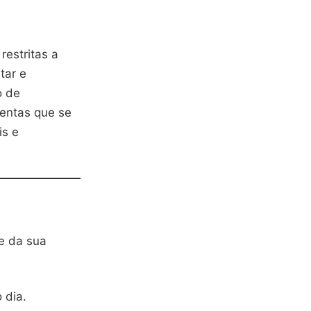
estritas a
tar e
o de
mentas que se
is e
e da sua
 dia.