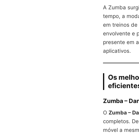
A Zumba surgi
tempo, a moda
em treinos de 
envolvente e 
presente em ac
aplicativos.
Os melho
eficiente
Zumba – Dan
O
Zumba – Da
completos. Des
móvel a mesma