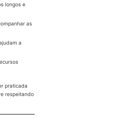
os longos e
acompanhar as
 ajudam a
recursos
r praticada
re respeitando