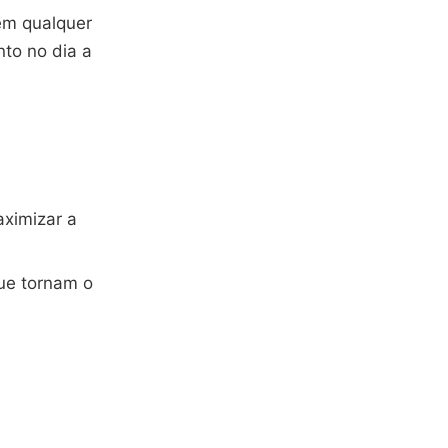
em qualquer
to no dia a
aximizar a
que tornam o