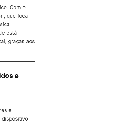
sico. Com o
n, que foca
sica
de está
al, graças aos
idos e
res e
 dispositivo