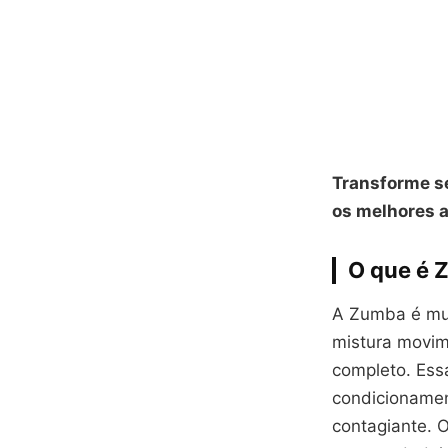
Transforme se
os melhores a
O que é 
A Zumba é mui
mistura movim
completo. Ess
condicionamen
contagiante. O