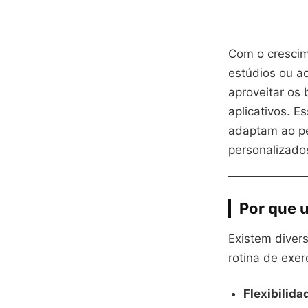
Com o crescim
estúdios ou a
aproveitar os
aplicativos. E
adaptam ao per
personalizado
Por que 
Existem diver
rotina de exerc
Flexibilida