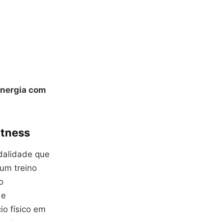
energia com
itness
dalidade que
um treino
o
 e
io físico em