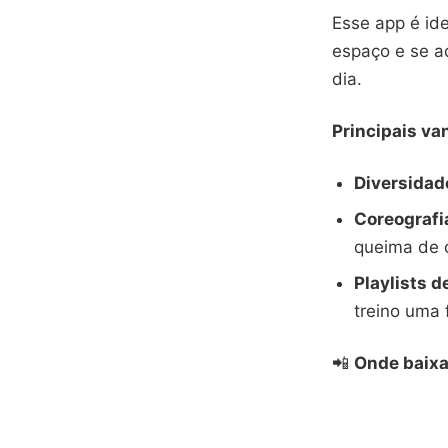
Esse app é id
espaço e se a
dia.
Principais va
Diversidade
Coreografi
queima de c
Playlists d
treino uma 
📲
Onde baixa