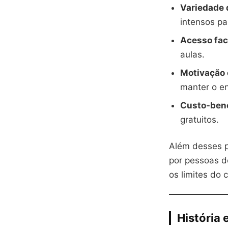
Variedade 
intensos p
Acesso faci
aulas.
Motivação 
manter o e
Custo-bene
gratuitos.
Além desses p
por pessoas d
os limites do 
História