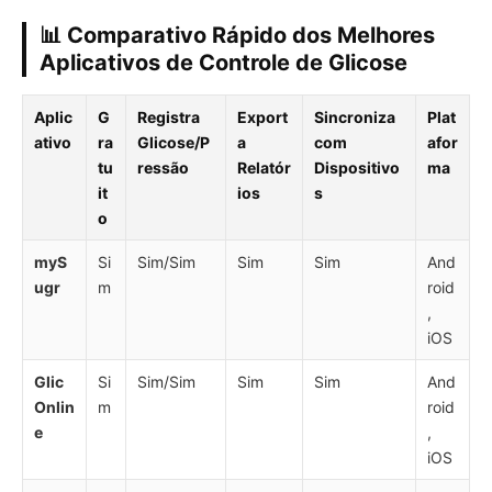
📊 Comparativo Rápido dos Melhores
Aplicativos de Controle de Glicose
Aplic
G
Registra
Export
Sincroniza
Plat
ativo
ra
Glicose/P
a
com
afor
tu
ressão
Relatór
Dispositivo
ma
it
ios
s
o
myS
Si
Sim/Sim
Sim
Sim
And
ugr
m
roid
,
iOS
Glic
Si
Sim/Sim
Sim
Sim
And
Onlin
m
roid
e
,
iOS