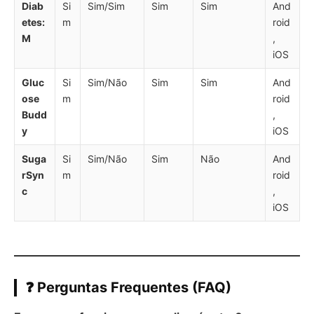
Diab
Si
Sim/Sim
Sim
Sim
And
etes
:
m
roid
M
,
iOS
Gluc
Si
Sim/Não
Sim
Sim
And
ose
m
roid
Budd
,
y
iOS
Suga
Si
Sim/Não
Sim
Não
And
rSyn
m
roid
c
,
iOS
❓ Perguntas Frequentes (FAQ)