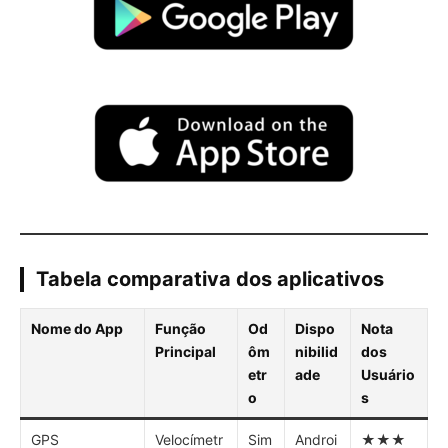
Tabela comparativa dos aplicativos
Nome do App
Função
Od
Dispo
Nota
Principal
ôm
nibilid
dos
etr
ade
Usuário
o
s
GPS
Velocímetr
Sim
Androi
★★★