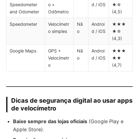
Speedometer
o +
d / iOS
★☆
and Odometer
Odômetro
(4,5)
Speedometer
Velocímetr
Nã
Androi
★★★
o simples
o
d / iOS
★☆
(4,3)
Google Maps
GPS +
Nã
Androi
★★★
Velocímetr
o
d / iOS
★★
o
(4,7)
Dicas de segurança digital ao usar apps
de velocímetro
Baixe sempre das lojas oficiais
(Google Play e
Apple Store).