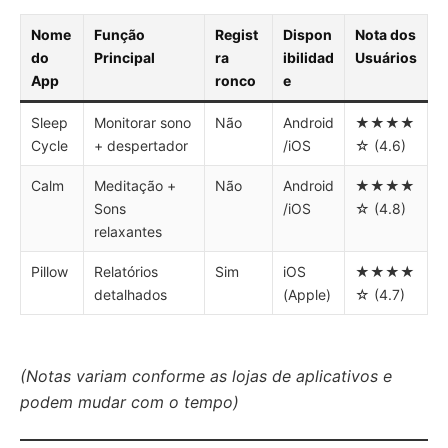
Nome
Função
Regist
Dispon
Nota dos
do
Principal
ra
ibilidad
Usuários
App
ronco
e
Sleep
Monitorar sono
Não
Android
★★★★
Cycle
+ despertador
/iOS
☆ (4.6)
Calm
Meditação +
Não
Android
★★★★
Sons
/iOS
☆ (4.8)
relaxantes
Pillow
Relatórios
Sim
iOS
★★★★
detalhados
(Apple)
☆ (4.7)
(Notas variam conforme as lojas de aplicativos e
podem mudar com o tempo)