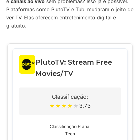
e
canais ao vivo
sem problemas? Isso já é possível.
Plataformas como PlutoTV e Tubi mudaram o jeito de
ver TV. Elas oferecem entretenimento digital e
gratuito.
PlutoTV: Stream Free
Movies/TV
Classificação:
3.73
★
★
★
★
★
Classificação Etária:
Teen