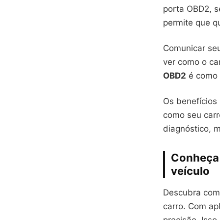
porta OBD2, s
permite que qu
Comunicar seu 
ver como o ca
OBD2
é como t
Os benefícios
como seu carr
diagnóstico, 
Conheça 
veículo
Descubra co
carro. Com apl