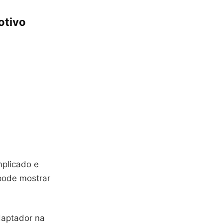
otivo
plicado e
pode mostrar
daptador na