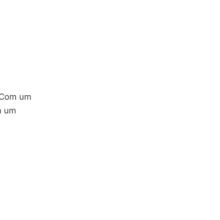
 Com um
m um