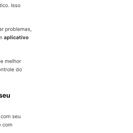
ico. Isso
rar problemas,
Um
aplicativo
de melhor
ntrole do
 seu
 com seu
 e com