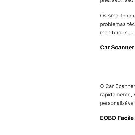
precisão. Iss
Os smartphone
problemas técn
monitorar seu 
Car Scanner
O Car Scanner
rapidamente, 
personalizáve
EOBD Facile 