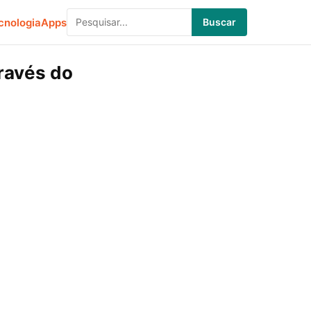
cnologia
Apps
Buscar
través do