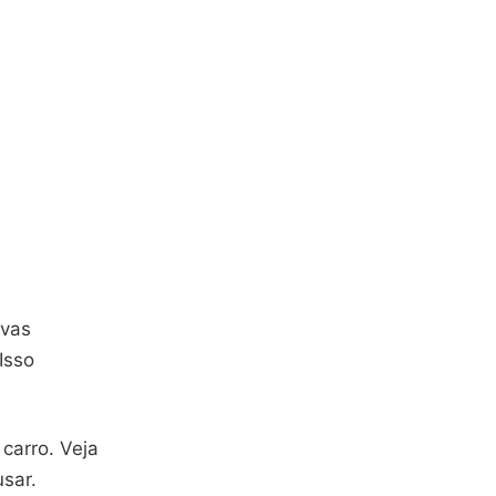
ovas
Isso
 carro. Veja
usar.