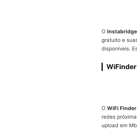
O
Instabridge
gratuito e su
disponíveis. E
WiFinder
O
WiFi Finder
redes próxima
upload em Mbp