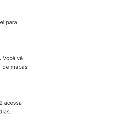
el para
. Você vê
ad de mapas
cê acessa
dias.