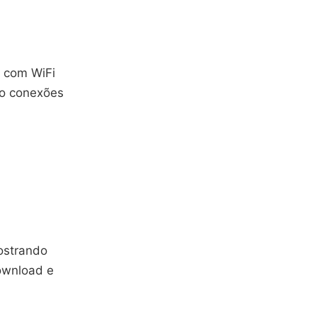
s com WiFi
do conexões
ostrando
download e