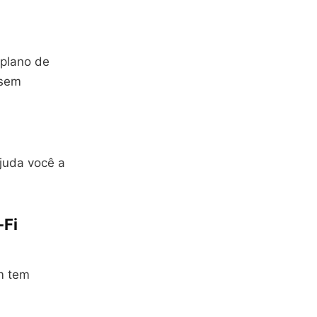
plano de
 sem
ajuda você a
-Fi
m tem