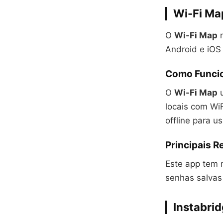
Wi-Fi Ma
O
Wi-Fi Map
m
Android e iOS
Como Funcio
O
Wi-Fi Map
u
locais com Wi
offline para u
Principais R
Este app tem 
senhas salvas
Instabri