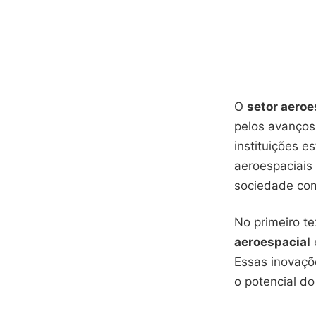
O
setor aeroe
pelos avanços 
instituições e
aeroespaciais
sociedade co
No primeiro t
aeroespacial
Essas inovaç
o potencial d