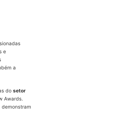
lsionadas
s e
s
ambém a
ras do
setor
ew Awards.
 demonstram