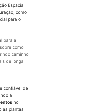
ção Espacial
 duração, como
cial para o
l para a
r sobre como
brindo caminho
ais de longa
e confiável de
ando a
mentos
no
o as plantas