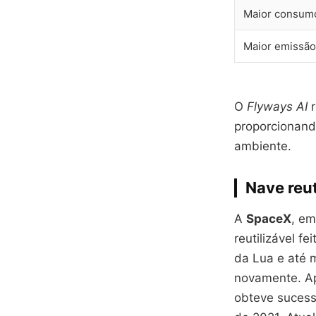
Maior consumo
Maior emissã
O
Flyways AI
r
proporcionand
ambiente.
Nave reut
A
SpaceX
, e
reutilizável fe
da Lua e até 
novamente. Ap
obteve sucess