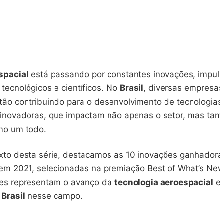
spacial
está passando por constantes inovações, impu
tecnológicos e científicos. No
Brasil
, diversas empresa
stão contribuindo para o desenvolvimento de tecnologia
 inovadoras, que impactam não apenas o setor, mas t
mo um todo.
exto desta série, destacamos as 10 inovações ganhado
em 2021, selecionadas na premiação Best of What’s N
ões representam o avanço da
tecnologia aeroespacial
e
o
Brasil
nesse campo.