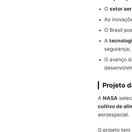
O
setor ae
As inovaçõe
O Brasil po
A
tecnolog
segurança;
O avanço da
desenvolvim
Projeto d
A
NASA
selec
cultivo de al
aeroespacial.
O projeto tem