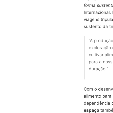
forma sustent
Internacional.
viagens tripu
sustento da tr
“A produçã
exploração 
cultivar al
para a noss
duração.”
Com o desenvo
alimento para
dependência d
espaço
também