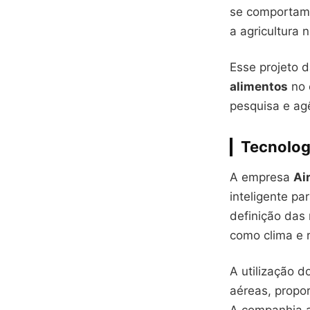
se comportam 
a agricultura n
Esse projeto 
alimentos
no 
pesquisa e ag
Tecnologi
A empresa
Ai
inteligente pa
definição das
como clima e r
A utilização d
aéreas, propo