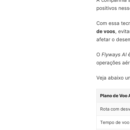
A companhia aé
positivos ness
Com essa tecn
de voos
, evit
afetar o dese
O
Flyways AI
é
operações aér
Veja abaixo 
Plano de Voo 
Rota com desv
Tempo de voo 