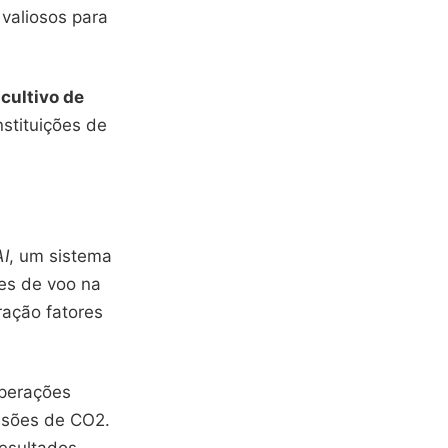
valiosos para
o
cultivo de
stituições de
AI
, um sistema
tes de voo na
ração fatores
operações
ssões de CO2.