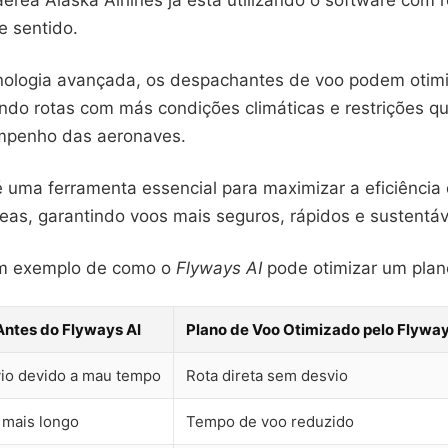
rea Alaska Airlines já está utilizando o software com 
e sentido.
ologia avançada, os despachantes de voo podem otim
ando rotas com más condições climáticas e restrições 
mpenho das aeronaves.
 uma ferramenta essencial para maximizar a eficiência
eas, garantindo voos mais seguros, rápidos e sustentáv
um exemplo de como o
Flyways AI
pode otimizar um plan
Antes do Flyways AI
Plano de Voo Otimizado pelo Flyway
io devido a mau tempo
Rota direta sem desvio
mais longo
Tempo de voo reduzido