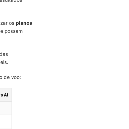
resultados
izar os
planos
que possam
 das
eis.
o de voo:
s AI