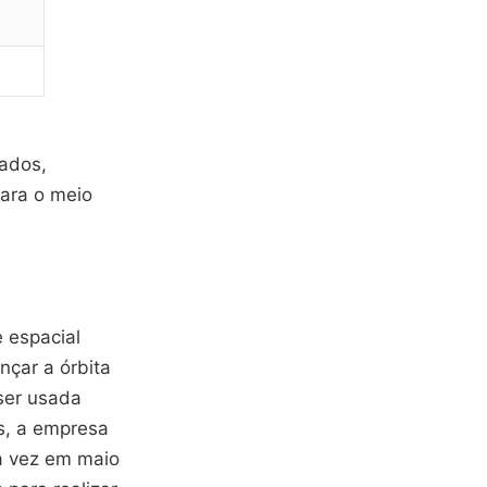
ados,
ara o meio
 espacial
nçar a órbita
ser usada
s, a empresa
ra vez em maio