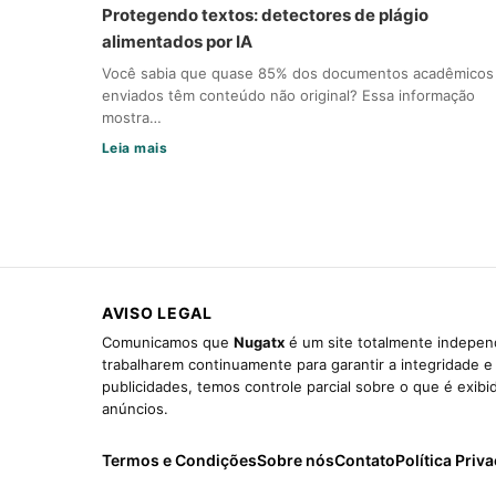
Protegendo textos: detectores de plágio
alimentados por IA
Você sabia que quase 85% dos documentos acadêmicos
enviados têm conteúdo não original? Essa informação
mostra…
Leia mais
AVISO LEGAL
Comunicamos que
Nugatx
é um site totalmente independ
trabalharem continuamente para garantir a integridade 
publicidades, temos controle parcial sobre o que é exib
anúncios.
Termos e Condições
Sobre nós
Contato
Política Priv